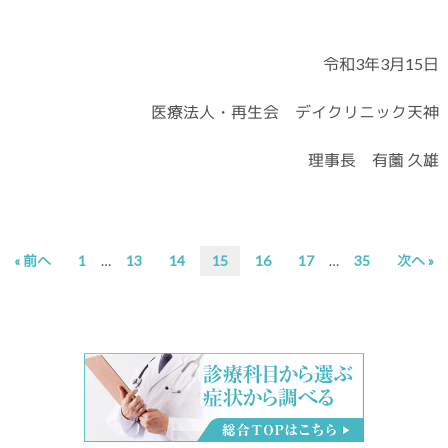
令和3年3月15日
医療法人・再生会 デイクリニック天神
理事長 有薗 久雄
Interim
Interim
次
次
次
次
次
次
次
« 前へ
1
…
13
14
15
16
17
…
35
次へ »
pages
pages
の
の
の
の
の
の
の
omitted
omitted
ペ
ペ
ペ
ペ
ペ
ペ
ペ
ー
ー
ー
ー
ー
ー
ー
ジ
ジ
ジ
ジ
ジ
ジ
ジ
へ
へ
へ
へ
へ
へ
へ