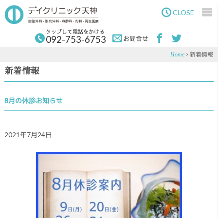
Skip
Skip
to
to
CLOSE
main
primary
content
sidebar
タップして電話をかける
092-753-6753
お問合せ
> 新着情報
Home
新着情報
8月の休診お知らせ
2021年7月24日