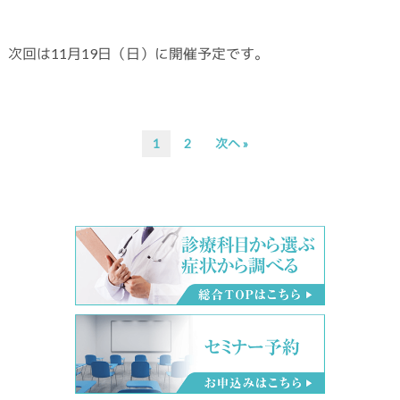
次回は11月19日（日）に開催予定です。
次
次
1
2
次へ »
の
の
ペ
ペ
ー
ー
ジ
ジ
へ
へ