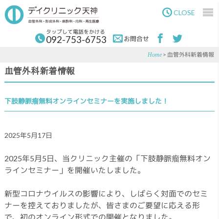
Skip
Skip
to
to
CLOSE
main
primary
content
sidebar
タップして電話をかける
092-753-6753
お問合せ
> 血管外科新着情報
Home
血管外科新着情報
下肢静脈瘤無料オンラインセミナーを実施しました！
2025年5月17日
2025年5月5日、当クリニック主催の「下肢静脈瘤無料オン
ラインセミナー」を開催いたしました。
新型コロナウイルスの影響により、しばらく対面でのセミ
ナーを控えておりましたが、皆さまのご要望に応える形
で、初のオンライン形式での開催となりました。