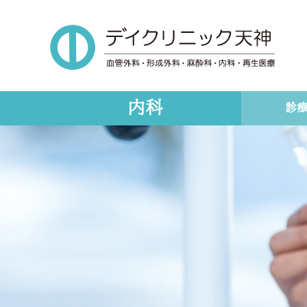
Skip
to
main
content
内科
診