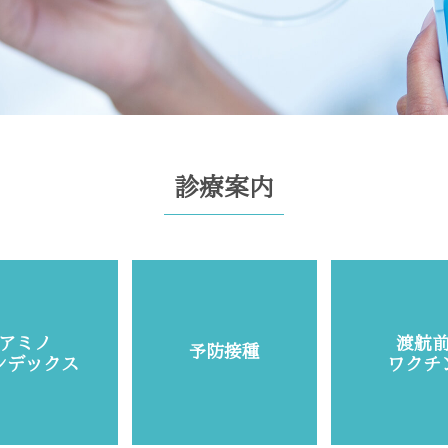
診療案内
アミノ
渡航
予防接種
ンデックス
ワクチ