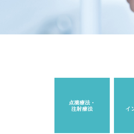
点滴療法・
注射療法
イ