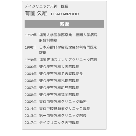
デイクリニック天神 院長
有薗 久雄
HISAO ARIZONO
略 歴
1992年
福岡大学医学部卒業 福岡大学病院
麻酔科勤務
1998年
日本麻酔科学会認定麻酔科専門医を
取得
1998年
福岡天神スキンケアクリニック院長
2000年
聖心美容外科大阪院院長
2004年
聖心美容外科名古屋院院長
2006年
聖心美容外科札幌院院長
2007年
聖心美容外科広島院院長
2008年
聖心美容外科福岡院院長
2009年
東京血管外科クリニック勤務
2014年
東京下肢静脈瘤クリニック院長
2015年
第一血管外科クリニック院長
2017年
デイクリニック天神院長