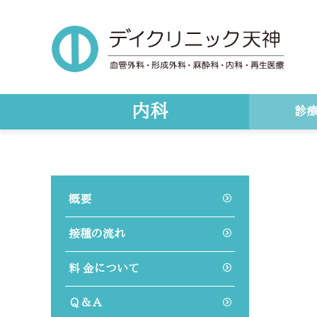
Skip
Skip
to
to
main
primary
content
sidebar
内科
診
概要
接種の流れ
料 金について
Ｑ＆Ａ