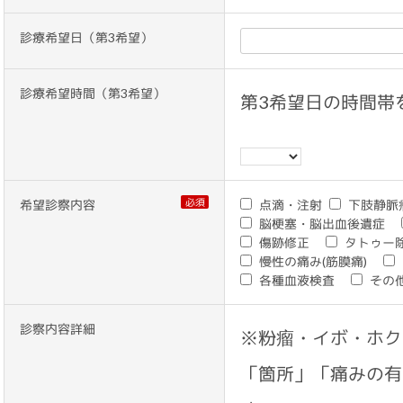
診療希望日（第3希望）
診療希望時間（第3希望）
第3希望日の時間帯
必須
希望診察内容
点滴・注射
下肢静脈
脳梗塞・脳出血後遺症
傷跡修正
タトゥー
慢性の痛み(筋膜痛)
各種血液検査
その
診察内容詳細
※粉瘤・イボ・ホク
「箇所」「痛みの有