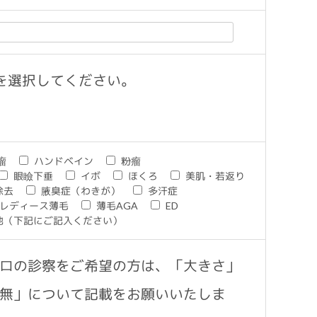
を選択してください。
瘤
ハンドベイン
粉瘤
眼瞼下垂
イボ
ほくろ
美肌・若返り
除去
腋臭症（わきが）
多汗症
レディース薄毛
薄毛AGA
ED
他（下記にご記入ください）
ロの診察をご希望の方は、「大きさ」
無」について記載をお願いいたしま