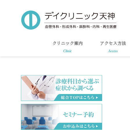
Skip
Skip
to
to
main
primary
content
sidebar
クリニック案内
アクセス方法
Clinic
Access