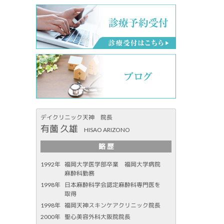
デイクリニック天神 院長
有薗 久雄
HISAO ARIZONO
略 歴
1992年
福岡大学医学部卒業 福岡大学病院
麻酔科勤務
1998年
日本麻酔科学会認定麻酔科専門医を
取得
1998年
福岡天神スキンケアクリニック院長
2000年
聖心美容外科大阪院院長