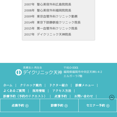
2007年
聖心美容外科広島院院長
2008年
聖心美容外科福岡院院長
2009年
東京血管外科クリニック勤務
2014年
東京下肢静脈瘤クリニック院長
2015年
第一血管外科クリニック院長
2017年
デイクリニック天神院長
〒810-0001
福岡県福岡市中央区天神1-4-2
エルガーラ7階
ホーム
クリニック案内
ドクター紹介
診療メニュー
よくあるご質問
採用情報
アクセス方法
診療予約（予約のリクエスト）
点滴予約
お問い合わせ
相談会＆セミナー案内
カウンセリング
個人情報保護方針
点滴予約
診療予約
セミナー予約
© デイクリニック天神