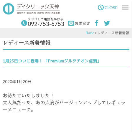
Skip
Skip
to
to
CLOSE
main
primary
content
sidebar
タップして電話をかける
092-753-6753
お問合せ
> レディース新着情報
Home
レディース新着情報
1月25日ついに登場！ 「Premiumグルタチオン点滴」
2020年1月20日
お待たせいたしました！
大人気だった、あの点滴がバージョンアップしてレギュラ
ーメニューに。