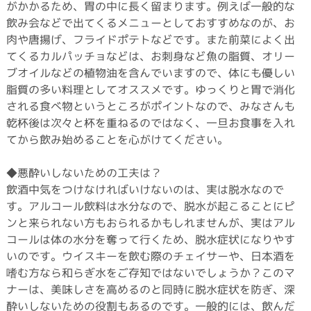
がかかるため、胃の中に長く留まります。例えば一般的な
飲み会などで出てくるメニューとしておすすめなのが、お
肉や唐揚げ、フライドポテトなどです。また前菜によく出
てくるカルパッチョなどは、お刺身など魚の脂質、オリー
ブオイルなどの植物油を含んでいますので、体にも優しい
脂質の多い料理としてオススメです。ゆっくりと胃で消化
される食べ物というところがポイントなので、みなさんも
乾杯後は次々と杯を重ねるのではなく、一旦お食事を入れ
てから飲み始めることを心がけてください。
◆悪酔いしないための工夫は？
飲酒中気をつけなければいけないのは、実は脱水なので
す。アルコール飲料は水分なので、脱水が起こることにピ
ンと来られない方もおられるかもしれませんが、実はアル
コールは体の水分を奪って行くため、脱水症状になりやす
いのです。ウイスキーを飲む際のチェイサーや、日本酒を
嗜む方なら和らぎ水をご存知ではないでしょうか？このマ
ナーは、美味しさを高めるのと同時に脱水症状を防ぎ、深
酔いしないための役割もあるのです。一般的には、飲んだ