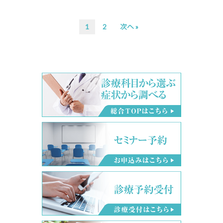
次
次
1
2
次へ »
の
の
ペ
ペ
ー
ー
ジ
ジ
へ
へ