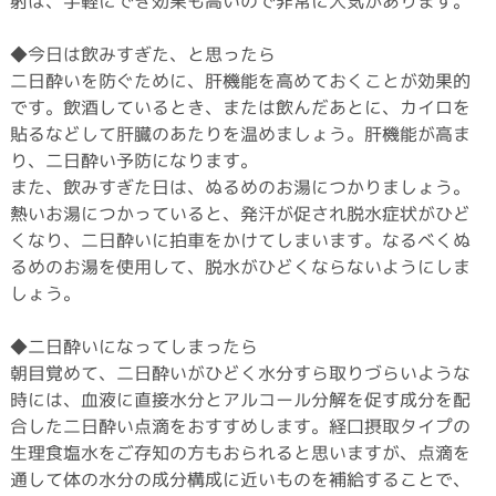
射は、手軽にでき効果も高いので非常に人気があります。
◆今日は飲みすぎた、と思ったら
二日酔いを防ぐために、肝機能を高めておくことが効果的
です。飲酒しているとき、または飲んだあとに、カイロを
貼るなどして肝臓のあたりを温めましょう。肝機能が高ま
り、二日酔い予防になります。
また、飲みすぎた日は、ぬるめのお湯につかりましょう。
熱いお湯につかっていると、発汗が促され脱水症状がひど
くなり、二日酔いに拍車をかけてしまいます。なるべくぬ
るめのお湯を使用して、脱水がひどくならないようにしま
しょう。
◆二日酔いになってしまったら
朝目覚めて、二日酔いがひどく水分すら取りづらいような
時には、血液に直接水分とアルコール分解を促す成分を配
合した二日酔い点滴をおすすめします。経口摂取タイプの
生理食塩水をご存知の方もおられると思いますが、点滴を
通して体の水分の成分構成に近いものを補給することで、