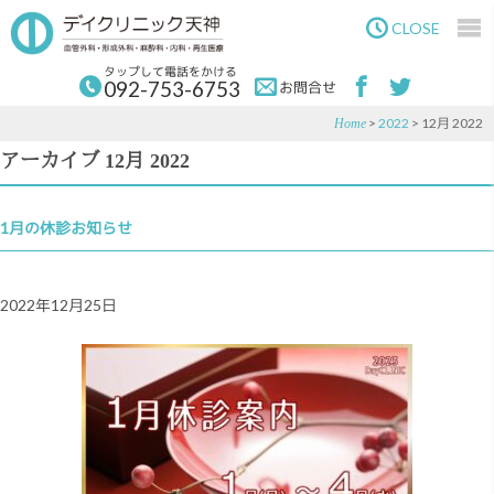
Skip
Skip
to
to
CLOSE
main
primary
content
sidebar
タップして電話をかける
092-753-6753
お問合せ
>
2022
> 12月 2022
Home
アーカイブ 12月 2022
1月の休診お知らせ
2022年12月25日