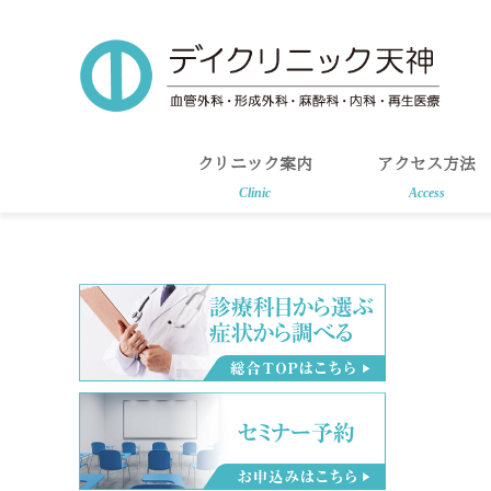
Skip
Skip
to
to
main
primary
content
sidebar
クリニック案内
アクセス方法
Clinic
Access