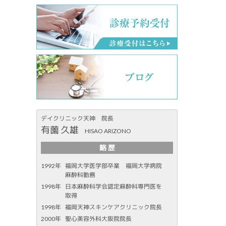
デイクリニック天神 院長
有薗 久雄
HISAO ARIZONO
略 歴
1992年
福岡大学医学部卒業 福岡大学病院
麻酔科勤務
1998年
日本麻酔科学会認定麻酔科専門医を
取得
1998年
福岡天神スキンケアクリニック院長
2000年
聖心美容外科大阪院院長