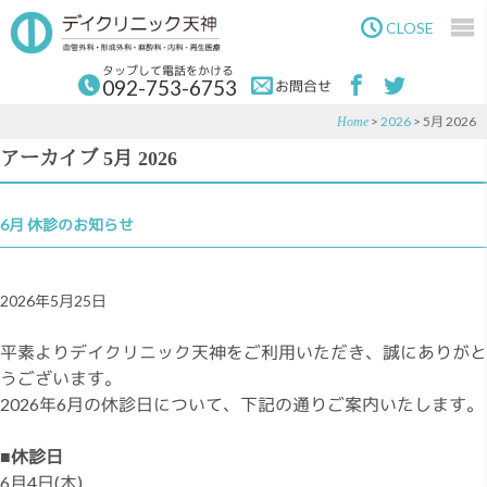
Skip
Skip
to
to
CLOSE
main
primary
content
sidebar
タップして電話をかける
092-753-6753
お問合せ
>
2026
> 5月 2026
Home
アーカイブ 5月 2026
6月 休診のお知らせ
2026年5月25日
平素よりデイクリニック天神をご利用いただき、誠にありがと
うございます。
2026年6月の休診日について、下記の通りご案内いたします。
■休診日
6月4日(木)