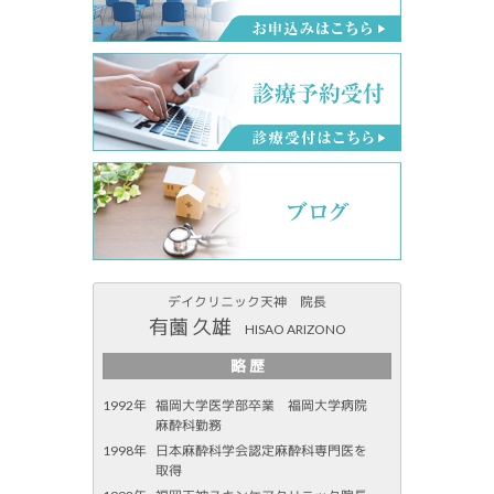
デイクリニック天神 院長
有薗 久雄
HISAO ARIZONO
略 歴
1992年
福岡大学医学部卒業 福岡大学病院
麻酔科勤務
1998年
日本麻酔科学会認定麻酔科専門医を
取得