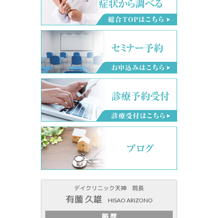
デイクリニック天神 院長
有薗 久雄
HISAO ARIZONO
略 歴