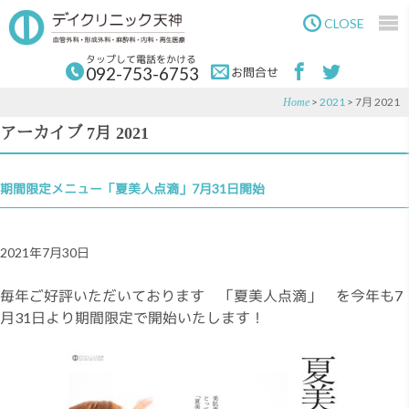
Skip
Skip
to
to
CLOSE
main
primary
content
sidebar
タップして電話をかける
092-753-6753
お問合せ
>
2021
> 7月 2021
Home
アーカイブ 7月 2021
期間限定メニュー「夏美人点滴」7月31日開始
2021年7月30日
毎年ご好評いただいております 「夏美人点滴」 を今年も7
月31日より期間限定で開始いたします！