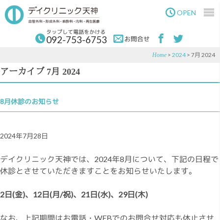
Skip
Skip
to
to
OPEN
main
primary
content
sidebar
タップして電話をかける
092-753-6753
お問合せ
>
2024
> 7月 2024
Home
アーカイブ 7月 2024
8月休診のお知らせ
2024年7月28日
デイクリニック天神では、2024年8月について、下記の日程で
休診とさせていただきますことをお知らせいたします。
2日(金)、12日(月/祝)、21日(水)、29日(木)
なお、上記期間はお電話・WEBでのお問合せ対応も休止させ