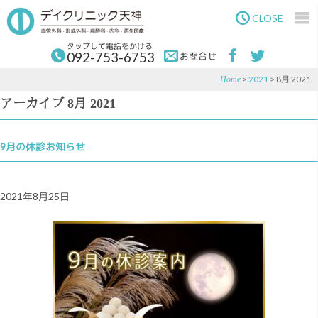
Skip
Skip
to
to
CLOSE
main
primary
content
sidebar
タップして電話をかける
092-753-6753
お問合せ
>
2021
> 8月 2021
Home
アーカイブ 8月 2021
9月の休診お知らせ
2021年8月25日