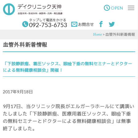
Skip
Skip
to
to
OPEN
main
primary
content
sidebar
タップして電話をかける
092-753-6753
お問合せ
> 血管外科新着情報
Home
血管外科新着情報
「下肢静脈瘤、着圧ソックス、眼瞼下垂の無料セミナーとドクター
による無料健康相談会」開催！
2017年9月18日
9月17日、当クリニック院長がエルガーラホールにて講演い
たしました「下肢静脈瘤、医療用着圧ソックス、眼瞼下垂
の無料セミナーとドクターによる無料健康相談会」は無事
終了しました。