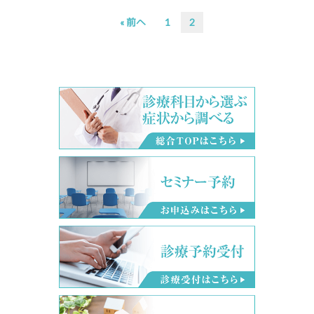
次
次
« 前へ
1
2
の
の
ペ
ペ
ー
ー
ジ
ジ
へ
へ