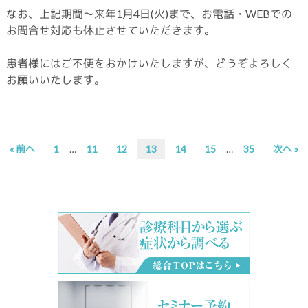
なお、上記期間～来年1月4日(火)まで、お電話・WEBでの
お問合せ対応も休止させていただきます。
患者様にはご不便をおかけいたしますが、どうぞよろしく
お願いいたします。
Interim
Interim
次
次
次
次
次
次
次
« 前へ
1
…
11
12
13
14
15
…
35
次へ »
pages
pages
の
の
の
の
の
の
の
omitted
omitted
ペ
ペ
ペ
ペ
ペ
ペ
ペ
ー
ー
ー
ー
ー
ー
ー
ジ
ジ
ジ
ジ
ジ
ジ
ジ
へ
へ
へ
へ
へ
へ
へ