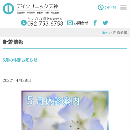
Skip
Skip
to
to
OPEN
main
primary
content
sidebar
タップして電話をかける
092-753-6753
お問合せ
> 新着情報
Home
新着情報
5月の休診お知らせ
2022年4月28日