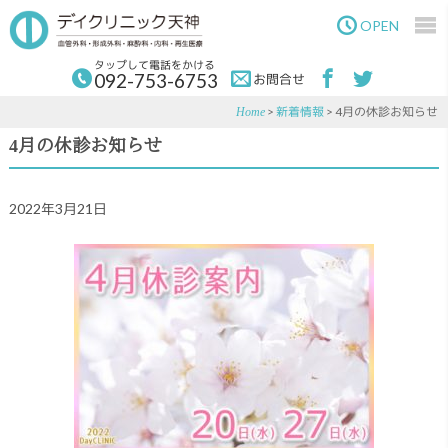
Skip
Skip
to
to
OPEN
main
primary
content
sidebar
タップして電話をかける
092-753-6753
お問合せ
>
新着情報
> 4月の休診お知らせ
Home
4月の休診お知らせ
2022年3月21日