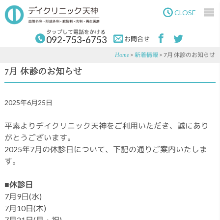
Skip
Skip
to
to
CLOSE
main
primary
content
sidebar
タップして電話をかける
092-753-6753
お問合せ
>
新着情報
> 7月 休診のお知らせ
Home
7月 休診のお知らせ
2025年6月25日
平素よりデイクリニック天神をご利用いただき、誠にあり
がとうございます。
2025年7月の休診日について、下記の通りご案内いたしま
す。
■休診日
7月9日(水)
7月10日(木)
7月21日(月・祝)