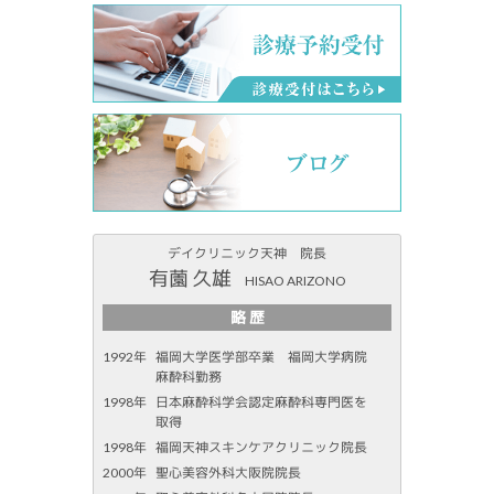
デイクリニック天神 院長
有薗 久雄
HISAO ARIZONO
略 歴
1992年
福岡大学医学部卒業 福岡大学病院
麻酔科勤務
1998年
日本麻酔科学会認定麻酔科専門医を
取得
1998年
福岡天神スキンケアクリニック院長
2000年
聖心美容外科大阪院院長