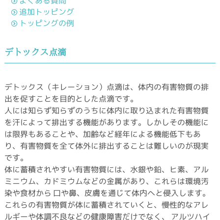
よくある質問
追加トッピング
トッピングの例
デトックス点滴
デトックス（キレーション）点滴は、体内の有害物質の排
出を促すことを目的とした点滴です。
人には知らず知らずのうちに体内に取り込まれた有害物質
を汗によって排出する機能があります。しかしその機能に
は限界もあることや、加齢など経年による機能低下もあ
り、有害物質を全て体外に排出することは難しいのが現実
です。
体に蓄積されやすい有害物質には、水銀や鉛、ヒ素、アル
ミニウム、カドミウムなどの金属があり、これらは環境汚
染や食材から 口や鼻、皮膚を通じて体内へと侵入します。
これらの有害物質が体に蓄積されていくと、慢性的なアレ
ルギーや体調不良などの健康障害だけでなく、 アルツハイ