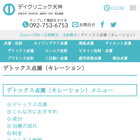
Skip
Skip
to
to
CLOSE
main
primary
content
sidebar
タップして電話をかける
092-753-6753
お問合せ
>
内科
>
点滴療法・注射療法
> デトックス点滴（キレーション）
Home
点滴・注射
エイジングケア点滴
美肌点滴
ダイエット点滴
デトックス点滴
ニンニク注射
ビタミン注射・点滴
プラセンタ注射
二日酔い点滴
疲労回復点滴
美白点滴
デトックス点滴（キレーション）
デトックス点滴（キレーション）メニュー
デトックス点滴
こんな方におすすめ
成分
治療の流れ
料金