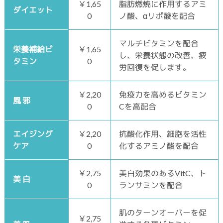
￥1,65
脂肪燃焼に作用するアミ
ダイエット
0
ノ酸、αリポ酸を配合
マルチビタミンを配合
栄養補給ビ
￥1,65
し、栄養状態の改善、疲
タミン
0
労回復を促します。
￥2,20
免疫力を高めるビタミン
風 邪
0
Cを高配合
エイジング
￥2,20
抗酸化作用、細胞を活性
ケア
0
化するアミノ酸を配合
￥2,75
美白効果のあるVitC、ト
美 白
0
ランサミンを配合
肌のターンオーバーを促
￥2,75