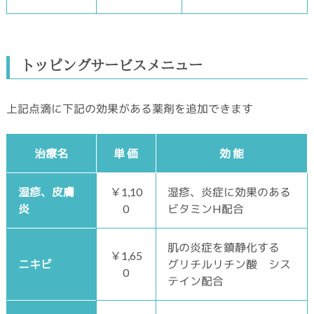
トッピングサービスメニュー
上記点滴に下記の効果がある薬剤を追加できます
治療名
単 価
効 能
湿疹、皮膚
￥1,10
湿疹、炎症に効果のある
炎
0
ビタミンH配合
肌の炎症を鎮静化する
￥1,65
ニキビ
グリチルリチン酸 シス
0
テイン配合