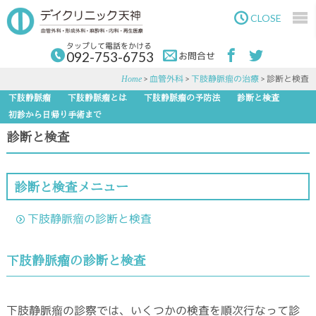
Skip
Skip
to
to
CLOSE
main
primary
content
sidebar
タップして電話をかける
092-753-6753
お問合せ
>
血管外科
>
下肢静脈瘤の治療
> 診断と検査
Home
下肢静脈瘤
下肢静脈瘤とは
下肢静脈瘤の予防法
診断と検査
初診から日帰り手術まで
診断と検査
診断と検査メニュー
下肢静脈瘤の診断と検査
下肢静脈瘤の診断と検査
下肢静脈瘤の診察では、いくつかの検査を順次行なって診