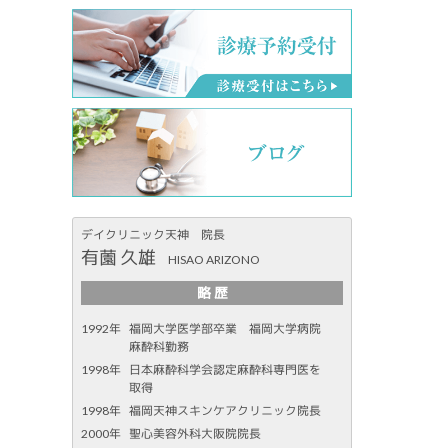
デイクリニック天神 院長
有薗 久雄
HISAO ARIZONO
略 歴
1992年
福岡大学医学部卒業 福岡大学病院
麻酔科勤務
1998年
日本麻酔科学会認定麻酔科専門医を
取得
1998年
福岡天神スキンケアクリニック院長
2000年
聖心美容外科大阪院院長