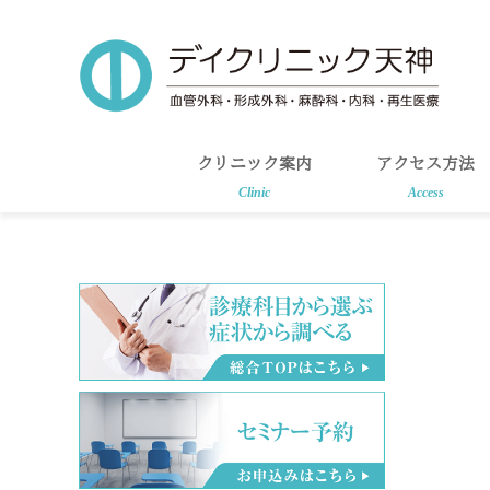
Skip
Skip
to
to
main
primary
content
sidebar
クリニック案内
アクセス方法
Clinic
Access