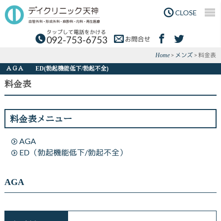
Skip
Skip
to
to
CLOSE
main
primary
content
sidebar
タップして電話をかける
092-753-6753
お問合せ
>
メンズ
> 料金表
Home
ＡＧＡ
ED(勃起機能低下/勃起不全)
料金表
料金表メニュー
AGA
ED（勃起機能低下/勃起不全）
AGA