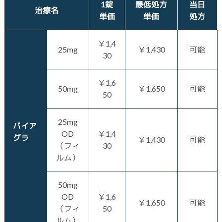
1錠
最低処方
当日
治療名
単価
単価
処方
￥1,4
25mg
￥1,430
可能
30
￥1,6
50mg
￥1,650
可能
50
25mg
バイア
OD
￥1,4
グラ
￥1,430
可能
（フィ
30
ルム）
50mg
OD
￥1,6
￥1,650
可能
（フィ
50
ルム）