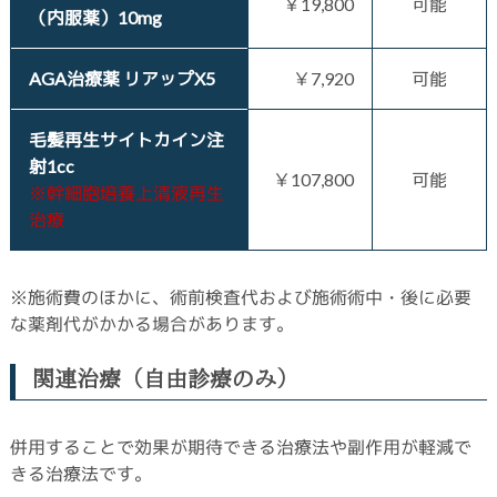
￥19,800
可能
（内服薬）10mg
AGA治療薬 リアップX5
￥7,920
可能
毛髪再生サイトカイン注
射1cc
￥107,800
可能
※幹細胞培養上清液再生
治療
※施術費のほかに、術前検査代および施術術中・後に必要
な薬剤代がかかる場合があります。
関連治療（自由診療のみ）
併用することで効果が期待できる治療法や副作用が軽減で
きる治療法です。