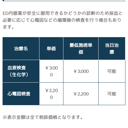
ED内服薬が安全に服用できるかどうかの診断のため採血と
必要に応じて心電図などの循環器の検査を行う場合もあり
ます。
最低施術単
当日治
治療名
単価
価
療
血液検査
￥3,00
￥3,000
可能
（生化学）
0
￥2,20
心電図検査
￥2,200
可能
0
※表示金額は全て税抜価格となります。