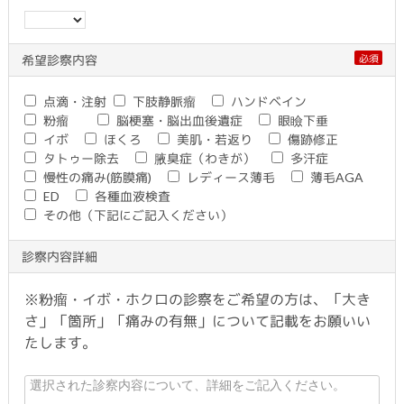
必須
希望診察内容
点滴・注射
下肢静脈瘤
ハンドベイン
粉瘤
脳梗塞・脳出血後遺症
眼瞼下垂
イボ
ほくろ
美肌・若返り
傷跡修正
タトゥー除去
腋臭症（わきが）
多汗症
慢性の痛み(筋膜痛)
レディース薄毛
薄毛AGA
ED
各種血液検査
その他（下記にご記入ください）
診察内容詳細
※粉瘤・イボ・ホクロの診察をご希望の方は、「大き
さ」「箇所」「痛みの有無」について記載をお願いい
たします。