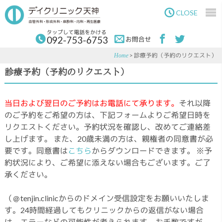
Skip
Skip
to
to
CLOSE
main
primary
content
sidebar
タップして電話をかける
092-753-6753
お問合せ
> 診療予約（予約のリクエスト）
Home
診療予約（予約のリクエスト）
当日および翌日のご予約はお電話にて承ります。
それ以降
のご予約をご希望の方は、下記フォームよりご希望日時を
リクエストください。予約状況を確認し、改めてご連絡差
し上げます。 また、20歳未満の方は、親権者の同意書が必
要です。同意書は
こちら
からダウンロードできます。 ※予
約状況により、ご希望に添えない場合もございます。ご了
承ください。
（＠tenjin.clinicからのドメイン受信設定をお願いいたしま
す。24時間経過してもクリニックからの返信がない場合
は、エラーなどの可能性が考えられます。お手数ですが、