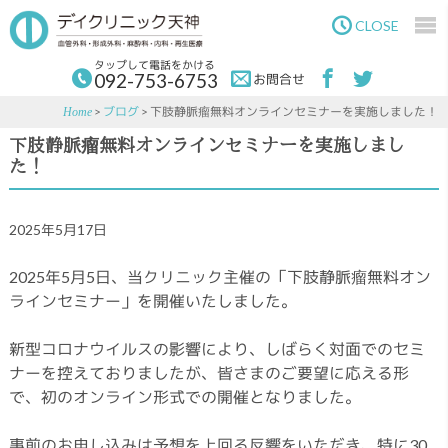
Skip
Skip
to
to
CLOSE
main
primary
content
sidebar
タップして電話をかける
092-753-6753
お問合せ
>
ブログ
> 下肢静脈瘤無料オンラインセミナーを実施しました！
Home
下肢静脈瘤無料オンラインセミナーを実施しまし
た！
2025年5月17日
2025年5月5日、当クリニック主催の「下肢静脈瘤無料オン
ラインセミナー」を開催いたしました。
新型コロナウイルスの影響により、しばらく対面でのセミ
ナーを控えておりましたが、皆さまのご要望に応える形
で、初のオンライン形式での開催となりました。
事前のお申し込みは予想を上回る反響をいただき、特に30