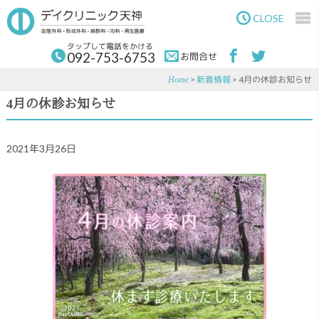
Skip
Skip
to
to
CLOSE
main
primary
content
sidebar
タップして電話をかける
092-753-6753
お問合せ
>
新着情報
> 4月の休診お知らせ
Home
4月の休診お知らせ
2021年3月26日