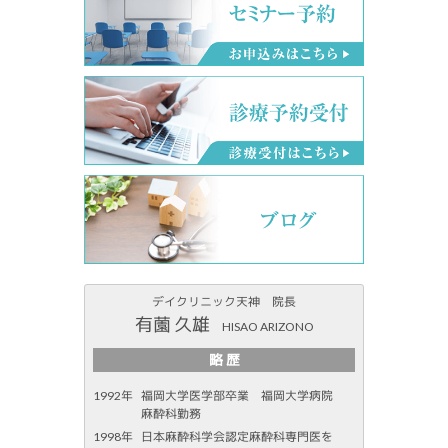
デイクリニック天神 院長
有薗 久雄
HISAO ARIZONO
略 歴
1992年
福岡大学医学部卒業 福岡大学病院
麻酔科勤務
1998年
日本麻酔科学会認定麻酔科専門医を