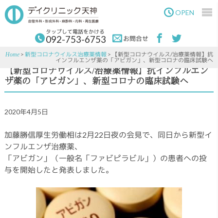
Skip
Skip
to
to
OPEN
main
primary
content
sidebar
タップして電話をかける
092-753-6753
お問合せ
>
新型コロナウイルス治療薬情報
> 【新型コロナウイルス/治療薬情報】抗
Home
インフルエンザ薬の「アビガン」、新型コロナの臨床試験へ
【新型コロナウイルス/治療薬情報】抗インフルエン
ザ薬の「アビガン」、新型コロナの臨床試験へ
2020年4月5日
加藤勝信厚生労働相は2月22日夜の会見で、同日から新型イ
ンフルエンザ治療薬、
「アビガン」（一般名「ファビピラビル」）の患者への投
与を開始したと発表しました。