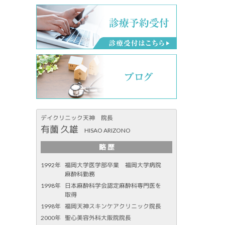
デイクリニック天神 院長
有薗 久雄
HISAO ARIZONO
略 歴
1992年
福岡大学医学部卒業 福岡大学病院
麻酔科勤務
1998年
日本麻酔科学会認定麻酔科専門医を
取得
1998年
福岡天神スキンケアクリニック院長
2000年
聖心美容外科大阪院院長