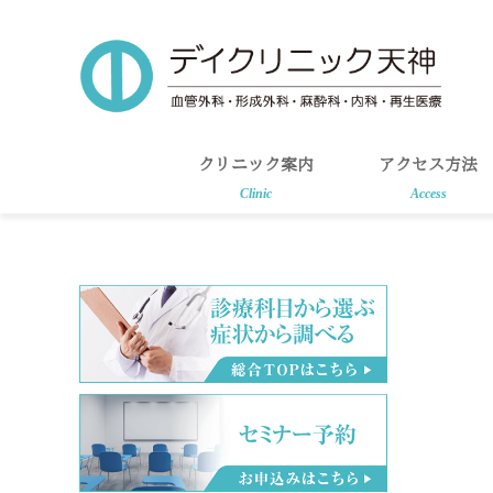
Skip
Skip
to
to
main
primary
content
sidebar
クリニック案内
アクセス方法
Clinic
Access