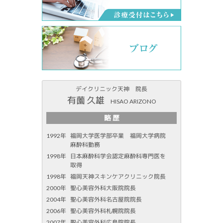
デイクリニック天神 院長
有薗 久雄
HISAO ARIZONO
略 歴
1992年
福岡大学医学部卒業 福岡大学病院
麻酔科勤務
1998年
日本麻酔科学会認定麻酔科専門医を
取得
1998年
福岡天神スキンケアクリニック院長
2000年
聖心美容外科大阪院院長
2004年
聖心美容外科名古屋院院長
2006年
聖心美容外科札幌院院長
2007年
聖心美容外科広島院院長