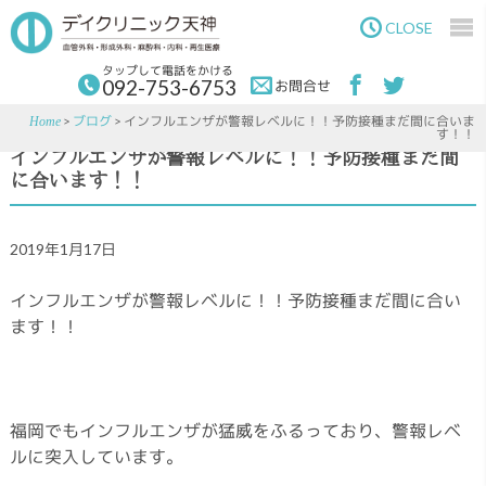
Skip
Skip
to
to
CLOSE
main
primary
content
sidebar
タップして電話をかける
092-753-6753
お問合せ
>
ブログ
> インフルエンザが警報レベルに！！予防接種まだ間に合いま
Home
す！！
インフルエンザが警報レベルに！！予防接種まだ間
に合います！！
2019年1月17日
インフルエンザが警報レベルに！！予防接種まだ間に合い
ます！！
福岡でもインフルエンザが猛威をふるっており、警報レベ
ルに突入しています。