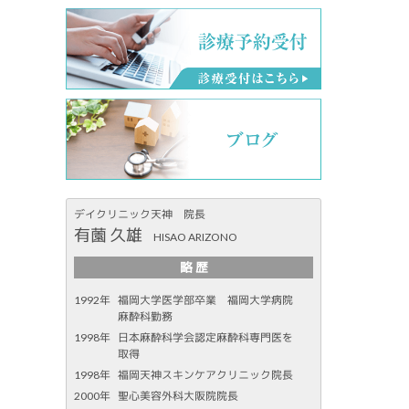
デイクリニック天神 院長
有薗 久雄
HISAO ARIZONO
略 歴
1992年
福岡大学医学部卒業 福岡大学病院
麻酔科勤務
1998年
日本麻酔科学会認定麻酔科専門医を
取得
1998年
福岡天神スキンケアクリニック院長
2000年
聖心美容外科大阪院院長