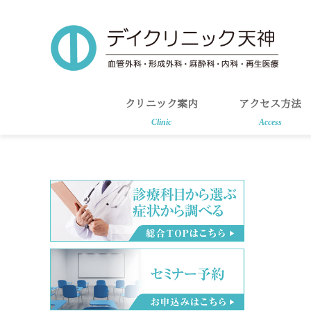
Skip
Skip
to
to
main
primary
content
sidebar
クリニック案内
アクセス方法
Clinic
Access