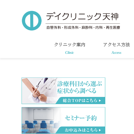
Skip
Skip
to
to
main
primary
content
sidebar
クリニック案内
アクセス方法
Clinic
Access