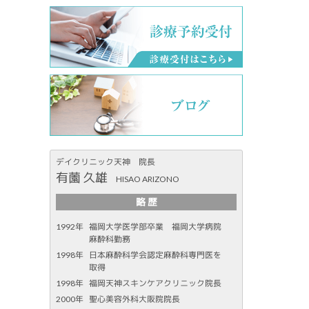
デイクリニック天神 院長
有薗 久雄
HISAO ARIZONO
略 歴
1992年
福岡大学医学部卒業 福岡大学病院
麻酔科勤務
1998年
日本麻酔科学会認定麻酔科専門医を
取得
1998年
福岡天神スキンケアクリニック院長
2000年
聖心美容外科大阪院院長