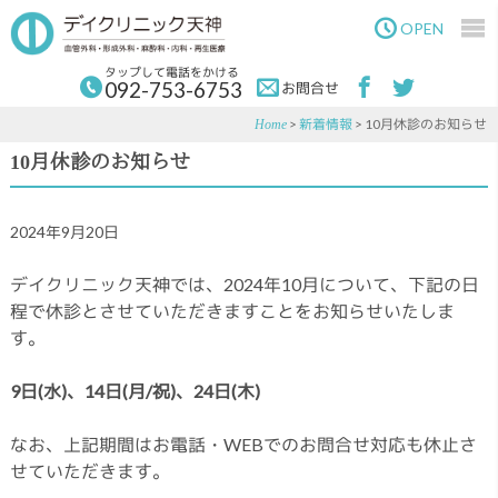
Skip
Skip
to
to
OPEN
main
primary
content
sidebar
タップして電話をかける
092-753-6753
お問合せ
>
新着情報
> 10月休診のお知らせ
Home
10月休診のお知らせ
2024年9月20日
デイクリニック天神では、2024年10月について、下記の日
程で休診とさせていただきますことをお知らせいたしま
す。
9日(水)、14日(月/祝)、24日(木)
なお、上記期間はお電話・WEBでのお問合せ対応も休止さ
せていただきます。