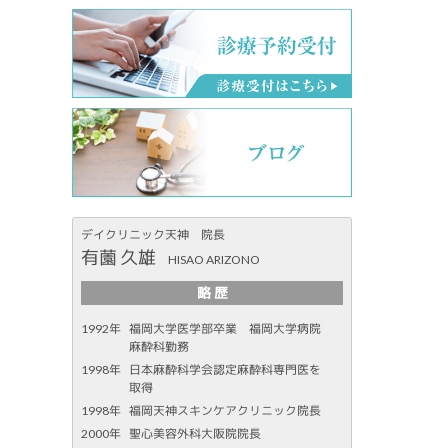
デイクリニック天神 院長
有薗 久雄
HISAO ARIZONO
略 歴
1992年
福岡大学医学部卒業 福岡大学病院
麻酔科勤務
1998年
日本麻酔科学会認定麻酔科専門医を
取得
1998年
福岡天神スキンケアクリニック院長
2000年
聖心美容外科大阪院院長