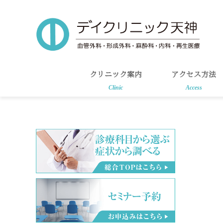
Skip
Skip
to
to
main
primary
content
sidebar
クリニック案内
アクセス方法
Clinic
Access