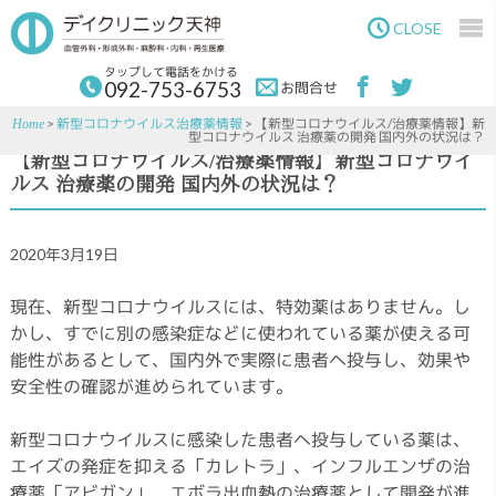
Skip
Skip
to
to
CLOSE
main
primary
content
sidebar
タップして電話をかける
092-753-6753
お問合せ
>
新型コロナウイルス治療薬情報
> 【新型コロナウイルス/治療薬情報】新
Home
型コロナウイルス 治療薬の開発 国内外の状況は？
【新型コロナウイルス/治療薬情報】新型コロナウイ
ルス 治療薬の開発 国内外の状況は？
2020年3月19日
現在、新型コロナウイルスには、特効薬はありません。し
かし、すでに別の感染症などに使われている薬が使える可
能性があるとして、国内外で実際に患者へ投与し、効果や
安全性の確認が進められています。
新型コロナウイルスに感染した患者へ投与している薬は、
エイズの発症を抑える「カレトラ」、インフルエンザの治
療薬「アビガン」、エボラ出血熱の治療薬として開発が進