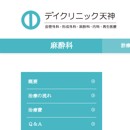
Skip
Skip
to
to
main
primary
content
sidebar
麻酔科
診
概要
治療の流れ
治療費
Ｑ＆Ａ