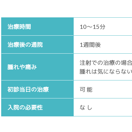
治療時間
10～15分
治療後の通院
1週間後
注射での治療の場
腫れや痛み
腫れは気にならな
初診当日の治療
可 能
入院の必要性
な し