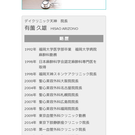
デイクリニック天神 院長
有薗 久雄
HISAO ARIZONO
略 歴
1992年
福岡大学医学部卒業 福岡大学病院
麻酔科勤務
1998年
日本麻酔科学会認定麻酔科専門医を
取得
1998年
福岡天神スキンケアクリニック院長
2000年
聖心美容外科大阪院院長
2004年
聖心美容外科名古屋院院長
2006年
聖心美容外科札幌院院長
2007年
聖心美容外科広島院院長
2008年
聖心美容外科福岡院院長
2009年
東京血管外科クリニック勤務
2014年
東京下肢静脈瘤クリニック院長
2015年
第一血管外科クリニック院長